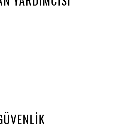
N YARDIMCISI
GÜVENLIK