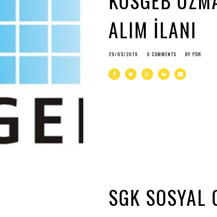
KOSGEB UZMA
ALIM İLANI
29/05/2019
0 COMMENTS
BY
PDR
SGK SOSYAL 