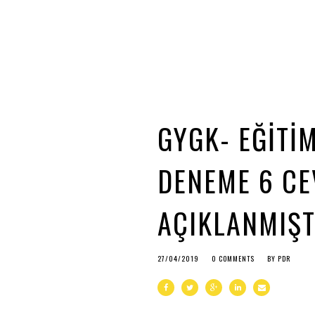
GYGK- EĞİTİM
DENEME 6 CE
AÇIKLANMIŞT
27/04/2019
0 COMMENTS
BY
PDR