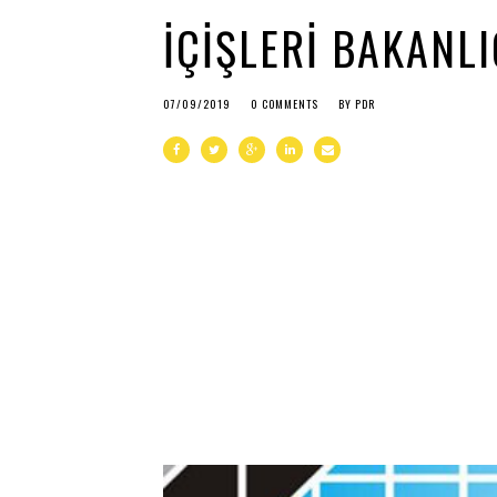
İÇIŞLERI BAKANL
07/09/2019
0 COMMENTS
BY
PDR