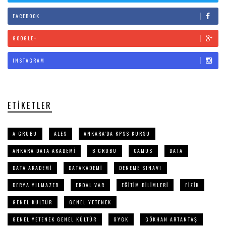
FACEBOOK
GOOGLE+
INSTAGRAM
ETIKETLER
A GRUBU
ALES
ANKARA'DA KPSS KURSU
ANKARA DATA AKADEMI
B GRUBU
CAMUS
DATA
DATA AKADEMI
DATAKADEMI
DENEME SINAVI
DERYA YILMAZER
ERDAL VAR
EĞITIM BILIMLERI
FIZIK
GENEL KÜLTÜR
GENEL YETENEK
GENEL YETENEK GENEL KÜLTÜR
GYGK
GÖKHAN ARTANTAŞ