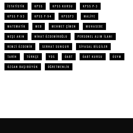
ISTATISTIK
KPSS
KPSS KURSU
KPSS P-3
KPSS P-93
KPSS P-94
KPSSP3
MALIYE
MATEMATIK
MEB
MEHMET ÇIMEN
MUHASEBE
NEŞE AKIN
NIHAT ÖZDEMIROĞLU
PERSONEL ALIM ILANI
REMZI ÖZDEMIR
SERHAT SUNGUR
SIYASAL BILGILER
TARIH
TÜRKÇE
YDS
ÖABT
ÖABT KURSU
ÖSYM
ÖZCAN BAŞIBÜYÜK
ÖĞRETMENLIK