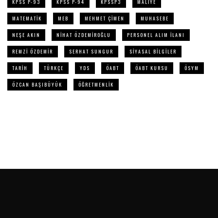
KPSS P-93
KPSS P-94
KPSSP3
MALIYE
MATEMATIK
MEB
MEHMET ÇIMEN
MUHASEBE
NEŞE AKIN
NIHAT ÖZDEMIROĞLU
PERSONEL ALIM ILANI
REMZI ÖZDEMIR
SERHAT SUNGUR
SIYASAL BILGILER
TARIH
TÜRKÇE
YDS
ÖABT
ÖABT KURSU
ÖSYM
ÖZCAN BAŞIBÜYÜK
ÖĞRETMENLIK