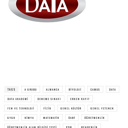
TAGS
A GRUBU
ALMANCA
BIYOLOJI
CAMUS
DATA
DATA AKADEMI
DENEME SINAVI
ERKEN KAYIT
FEN VE TEKNOLOJI
FIZIK
GENEL KÜLTÜR
GENEL YETENEK
GYGK
KIMYA
MATEMATIK
ÖABT
ÖĞRETMENLIK
ÖĞRETMENLIK ALAN BILGISI TESTI
PDR
REHBERLIK