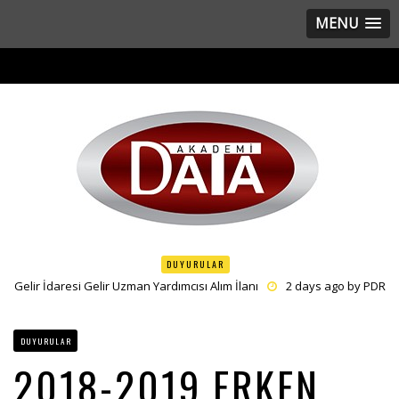
MENU
DUYURULAR
Gelir İdaresi Gelir Uzman Yardımcısı Alım İlanı
2 days ago by
PDR
Sayıştay Başkanlığı Denetçi Yardımcısı Alım İlanı
3 days ago by
PDR
Önlisans – Lise Geometri ve Sözel Mantık Grupları Açılmıştı
1
DUYURULAR
week ago by
PDR
2018-2019 ERKEN
Sanayi ve Teknoloji Bakanlığı Uzman Yardımcısı Alım İlanı
1 week
ago by
PDR
Merkezi Finans ve İhale Birimi Uzman Alım İlanı
2 days ago by