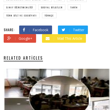
SINIF ÖĞRETMENLIĞI
SOSYAL BILGILER
TARIH
TÜRK DILI VE EDEBIYATI
TÜRKÇE
SHARE:
Facebook
Twitter
Google+
Mail This Article
RELATED ARTICLES