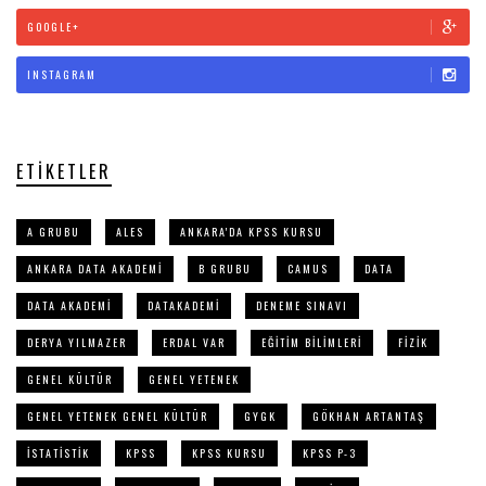
GOOGLE+
INSTAGRAM
ETIKETLER
A GRUBU
ALES
ANKARA'DA KPSS KURSU
ANKARA DATA AKADEMI
B GRUBU
CAMUS
DATA
DATA AKADEMI
DATAKADEMI
DENEME SINAVI
DERYA YILMAZER
ERDAL VAR
EĞITIM BILIMLERI
FIZIK
GENEL KÜLTÜR
GENEL YETENEK
GENEL YETENEK GENEL KÜLTÜR
GYGK
GÖKHAN ARTANTAŞ
ISTATISTIK
KPSS
KPSS KURSU
KPSS P-3