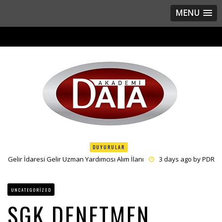
MENU
DUYURULAR
Gelir İdaresi Gelir Uzman Yardımcısı Alım İlanı
3 days ago by
PDR
Sayıştay Başkanlığı Denetçi Yardımcısı Alım İlanı
5 days ago by
PDR
Önlisans – Lise Geometri ve Sözel Mantık Grupları Açılmıştı
1
UNCATEGORIZED
week ago by
PDR
SGK DENETMEN
Sanayi ve Teknoloji Bakanlığı Uzman Yardımcısı Alım İlanı
2
weeks ago by
PDR
Merkezi Finans ve İhale Birimi Uzman Alım İlanı
3 days ago by