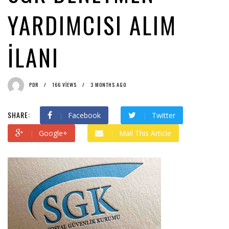
PDR
YARDIMCISI ALIM
İLANI
PDR
166 VIEWS
3 MONTHS AGO
SHARE:
Facebook
Twitter
Google+
Mail This Article