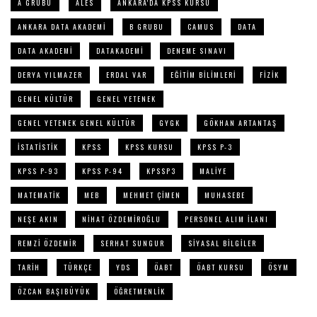
A GRUBU
ALES
ANKARA'DA KPSS KURSU
ANKARA DATA AKADEMI
B GRUBU
CAMUS
DATA
DATA AKADEMI
DATAKADEMI
DENEME SINAVI
DERYA YILMAZER
ERDAL VAR
EĞITIM BILIMLERI
FIZIK
GENEL KÜLTÜR
GENEL YETENEK
GENEL YETENEK GENEL KÜLTÜR
GYGK
GÖKHAN ARTANTAŞ
ISTATISTIK
KPSS
KPSS KURSU
KPSS P-3
KPSS P-93
KPSS P-94
KPSSP3
MALIYE
MATEMATIK
MEB
MEHMET ÇIMEN
MUHASEBE
NEŞE AKIN
NIHAT ÖZDEMIROĞLU
PERSONEL ALIM ILANI
REMZI ÖZDEMIR
SERHAT SUNGUR
SIYASAL BILGILER
TARIH
TÜRKÇE
YDS
ÖABT
ÖABT KURSU
ÖSYM
ÖZCAN BAŞIBÜYÜK
ÖĞRETMENLIK