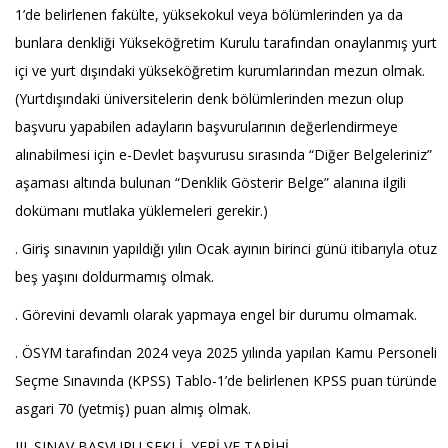
1’de belirlenen fakülte, yüksekokul veya bölümlerinden ya da
bunlara denkliği Yükseköğretim Kurulu tarafından onaylanmış yurt
içi ve yurt dışındaki yükseköğretim kurumlarından mezun olmak.
(Yurtdışındaki üniversitelerin denk bölümlerinden mezun olup
başvuru yapabilen adayların başvurularının değerlendirmeye
alınabilmesi için e-Devlet başvurusu sırasında “Diğer Belgeleriniz”
aşaması altında bulunan “Denklik Gösterir Belge” alanına ilgili
dokümanı mutlaka yüklemeleri gerekir.)
. Giriş sınavının yapıldığı yılın Ocak ayının birinci günü itibarıyla otuz
beş yaşını doldurmamış olmak.
. Görevini devamlı olarak yapmaya engel bir durumu olmamak.
. ÖSYM tarafından 2024 veya 2025 yılında yapılan Kamu Personeli
Seçme Sınavında (KPSS) Tablo-1’de belirlenen KPSS puan türünde
asgari 70 (yetmiş) puan almış olmak.
III. SINAV BAŞVURU ŞEKLİ, YERİ VE TARİHİ