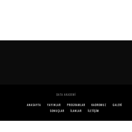
DATA AKADEMI
ANASAYFA
YAYINLAR
PROGRAMLAR
KADROMUZ
GALERİ
SONUÇLAR
İLANLAR
İLETIŞIM