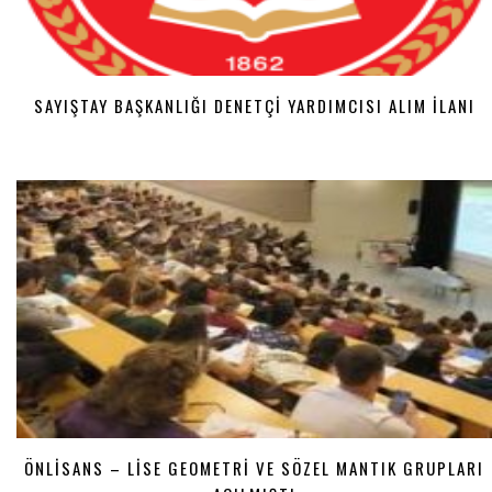
SAYIŞTAY BAŞKANLIĞI DENETÇI YARDIMCISI ALIM İLANI
ÖNLISANS – LISE GEOMETRI VE SÖZEL MANTIK GRUPLARI