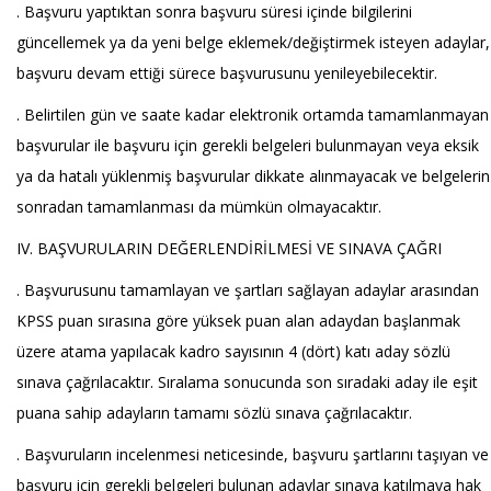
. Başvuru yaptıktan sonra başvuru süresi içinde bilgilerini
güncellemek ya da yeni belge eklemek/değiştirmek isteyen adaylar,
başvuru devam ettiği sürece başvurusunu yenileyebilecektir.
. Belirtilen gün ve saate kadar elektronik ortamda tamamlanmayan
başvurular ile başvuru için gerekli belgeleri bulunmayan veya eksik
ya da hatalı yüklenmiş başvurular dikkate alınmayacak ve belgelerin
sonradan tamamlanması da mümkün olmayacaktır.
IV. BAŞVURULARIN DEĞERLENDİRİLMESİ VE SINAVA ÇAĞRI
. Başvurusunu tamamlayan ve şartları sağlayan adaylar arasından
KPSS puan sırasına göre yüksek puan alan adaydan başlanmak
üzere atama yapılacak kadro sayısının 4 (dört) katı aday sözlü
sınava çağrılacaktır. Sıralama sonucunda son sıradaki aday ile eşit
puana sahip adayların tamamı sözlü sınava çağrılacaktır.
. Başvuruların incelenmesi neticesinde, başvuru şartlarını taşıyan ve
başvuru için gerekli belgeleri bulunan adaylar sınava katılmaya hak